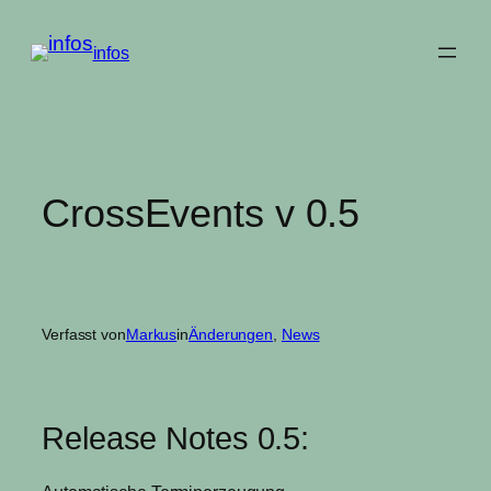
Zum
Inhalt
infos
springen
CrossEvents v 0.5
Verfasst von
Markus
in
Änderungen
, 
News
Release Notes 0.5: