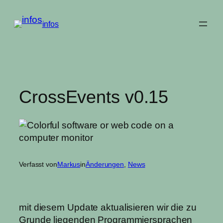
Zum
Inhalt
infos
springen
CrossEvents v0.15
Verfasst von
Markus
in
Änderungen
, 
News
mit diesem Update aktualisieren wir die zu
Grunde liegenden Programmiersprachen